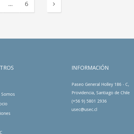
…
6
TROS
INFORMACIÓN
Paseo General Holley 186 - C,
Providencia, Santiago de Chile
s Somos
(+56 9) 5801 2936
ocio
usec@usec.cl
ciones
C