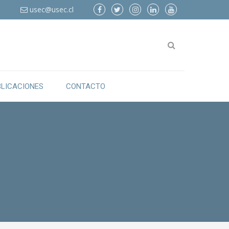
6
usec@usec.cl
BLICACIONES
CONTACTO