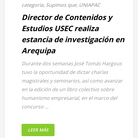
categoría
,
Supimos que
,
UNIAPAC
Director de Contenidos y
Estudios USEC realiza
estancia de investigación en
Arequipa
Durante dos semanas José Tomás Hargous
tuvo la oportunidad de dictar charlas
magistrales y seminarios, así como avanzar
en la edición de un libro colectivo sobre
humanismo empresarial, en el marco del
concurso ...
LEER MÁS