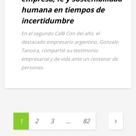
humana en tiempos de
incertidumbre
En el segundo Café Con del año, el
destacado empresario argentino, Gonzalo
Tanoira, compartió su testimonio
empresarial y de vida ante un centenar de
personas.
1
2
3
…
82