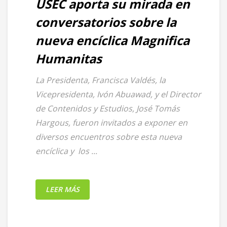
USEC aporta su mirada en
conversatorios sobre la
nueva encíclica Magnifica
Humanitas
La Presidenta, Francisca Valdés, la
Vicepresidenta, Ivón Abuawad, y el Director
de Contenidos y Estudios, José Tomás
Hargous, fueron invitados a exponer en
diversos encuentros sobre esta nueva
encíclica y los ...
LEER MÁS