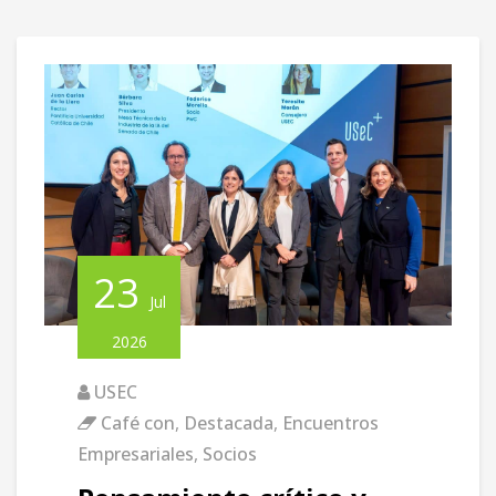
23
Jul
2026
USEC
Café con
,
Destacada
,
Encuentros
Empresariales
,
Socios