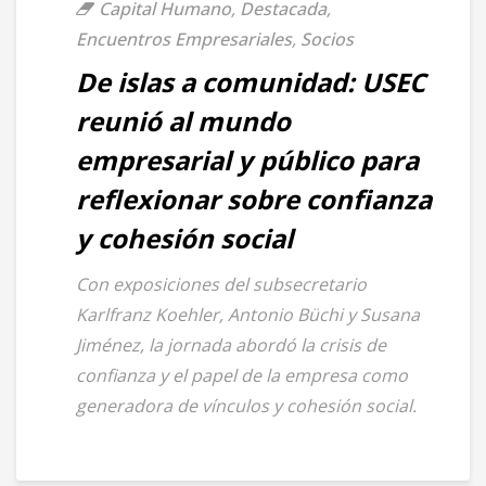
Capital Humano
,
Destacada
,
Encuentros Empresariales
,
Socios
De islas a comunidad: USEC
reunió al mundo
empresarial y público para
reflexionar sobre confianza
y cohesión social
Con exposiciones del subsecretario
Karlfranz Koehler, Antonio Büchi y Susana
Jiménez, la jornada abordó la crisis de
confianza y el papel de la empresa como
generadora de vínculos y cohesión social.