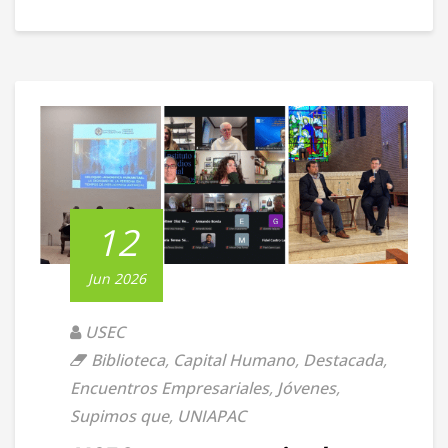
12
Jun 2026
USEC
Biblioteca
,
Capital Humano
,
Destacada
,
Encuentros Empresariales
,
Jóvenes
,
Supimos que
,
UNIAPAC