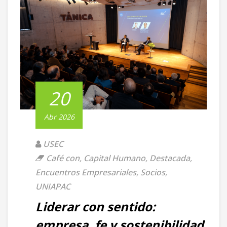
20
Abr 2026
USEC
Café con
,
Capital Humano
,
Destacada
,
Encuentros Empresariales
,
Socios
,
UNIAPAC
Liderar con sentido:
empresa, fe y sostenibilidad