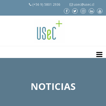
(+56 9) 5801 2936
usec@usec.cl
NOTICIAS