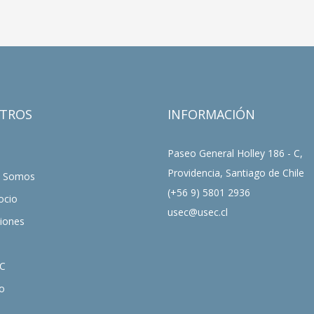
TROS
INFORMACIÓN
Paseo General Holley 186 - C,
Providencia, Santiago de Chile
s Somos
(+56 9) 5801 2936
ocio
usec@usec.cl
ciones
C
o