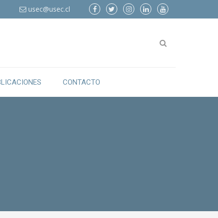
6
usec@usec.cl
BLICACIONES
CONTACTO