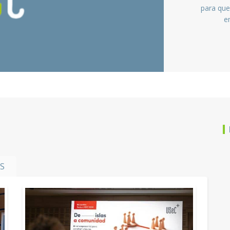
para que
e
S