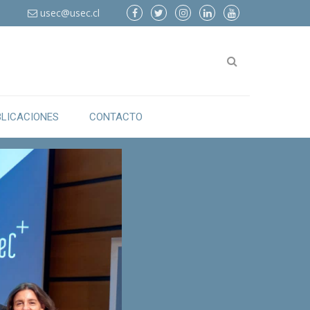
6
usec@usec.cl
BLICACIONES
CONTACTO