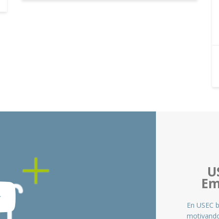
U
Em
En USEC b
motivando