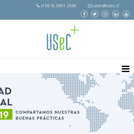
(+56 9) 5801 2936
usec@usec.cl