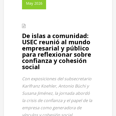
May 2026
De islas a comunidad:
USEC reunió al mundo
empresarial y público
para reflexionar sobre
confianza y cohesión
social
Con exposiciones del subsecretario
Karlfranz Koehler, Antonio Büchi y
Susana Jiménez, la jornada abordó
la crisis de confianza y el papel de la
empresa como generadora de
vínculos y cohesión social.