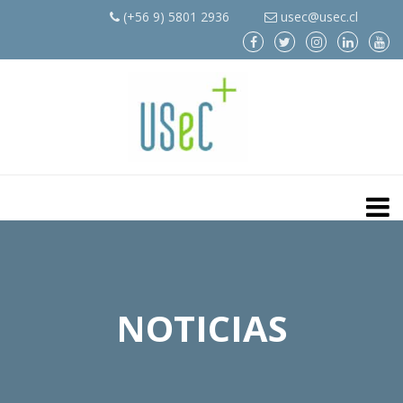
(+56 9) 5801 2936
usec@usec.cl
NOTICIAS