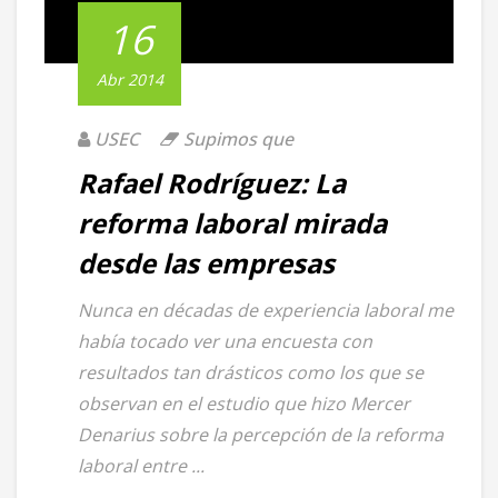
16
Abr 2014
USEC
Supimos que
Rafael Rodríguez: La
reforma laboral mirada
desde las empresas
Nunca en décadas de experiencia laboral me
había tocado ver una encuesta con
resultados tan drásticos como los que se
observan en el estudio que hizo Mercer
Denarius sobre la percepción de la reforma
laboral entre ...