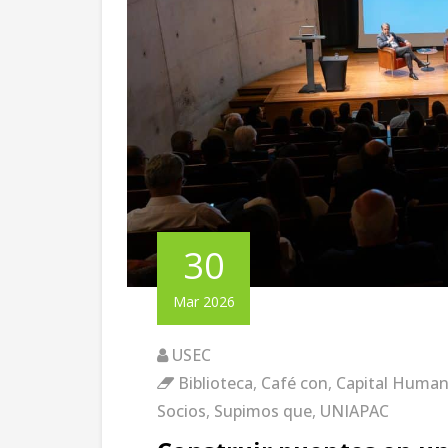
30
Mar 2026
USEC
Biblioteca
,
Café con
,
Capital Huma
Socios
,
Supimos que
,
UNIAPAC