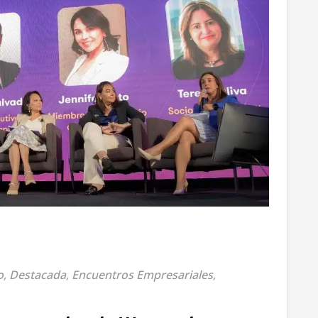
o
,
Destacada
,
Encuentros Empresariales
,