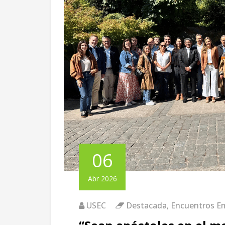
06
Abr 2026
USEC
Destacada
,
Encuentros Em