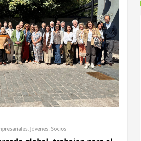
presariales
,
Jóvenes
,
Socios