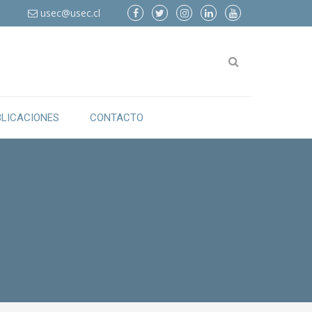
6
usec@usec.cl
BLICACIONES
CONTACTO