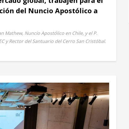
rcado global, trabajen para el
ación del Nuncio Apostólico a
an Mathew, Nuncio Apostólico en Chile, y el P.
C y Rector del Santuario del Cerro San Cristóbal.