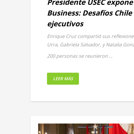
Presidente USEC expone
Business: Desafíos Chile
ejecutivos
Enrique Cruz compartió sus reflexione
Urra, Gabriela Salvador, y Natalia Gonz
200 personas se reunieron ...
LEER MÁS