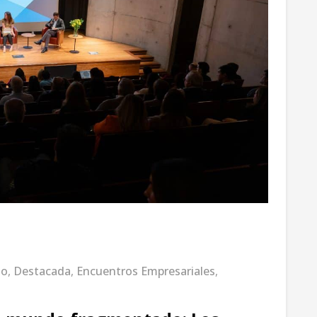
no
,
Destacada
,
Encuentros Empresariales
,