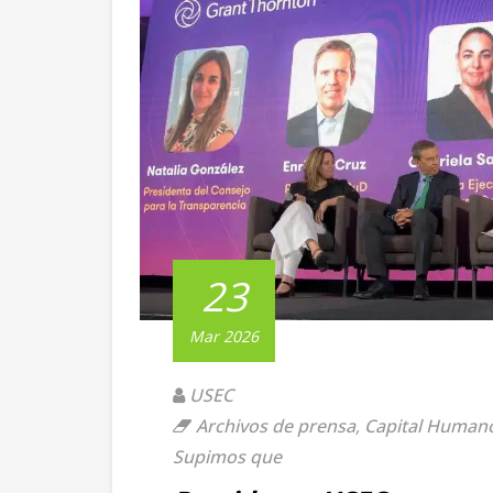
23
Mar 2026
USEC
Archivos de prensa
,
Capital Human
Supimos que