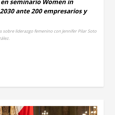
 en seminario Women in
 2030 ante 200 empresarios y
s sobre liderazgo femenino con Jennifer Pilar Soto
ález.