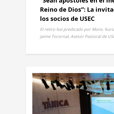
“Sean apóstoles en el me
Reino de Dios”: La invit
los socios de USEC
El retiro fue predicado por Mons. Kuri
Jaime Tocornal, Asesor Pastoral de USE