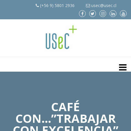
(+56 9) 5801 2936
usec@usec.cl
CAFÉ
CON…”TRABAJAR
CON EXCELENCIA”