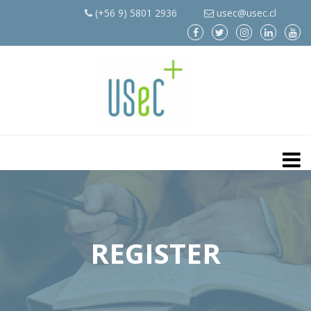
(+56 9) 5801 2936
usec@usec.cl
REGISTER